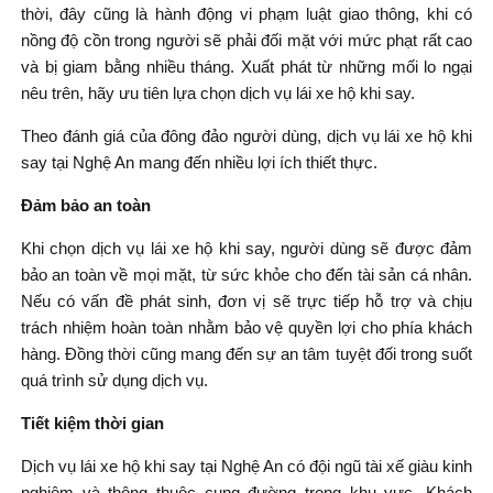
thời, đây cũng là hành động vi phạm luật giao thông, khi có
nồng độ cồn trong người sẽ phải đối mặt với mức phạt rất cao
và bị giam bằng nhiều tháng. Xuất phát từ những mối lo ngại
nêu trên, hãy ưu tiên lựa chọn dịch vụ lái xe hộ khi say.
Theo đánh giá của đông đảo người dùng, dịch vụ lái xe hộ khi
say tại Nghệ An mang đến nhiều lợi ích thiết thực.
Đảm bảo an toàn
Khi chọn dịch vụ lái xe hộ khi say, người dùng sẽ được đảm
bảo an toàn về mọi mặt, từ sức khỏe cho đến tài sản cá nhân.
Nếu có vấn đề phát sinh, đơn vị sẽ trực tiếp hỗ trợ và chịu
trách nhiệm hoàn toàn nhằm bảo vệ quyền lợi cho phía khách
hàng. Đồng thời cũng mang đến sự an tâm tuyệt đối trong suốt
quá trình sử dụng dịch vụ.
Tiết kiệm thời gian
Dịch vụ lái xe hộ khi say tại Nghệ An có đội ngũ tài xế giàu kinh
nghiệm và thông thuộc cung đường trong khu vực. Khách