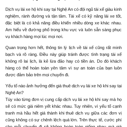
Dịch vụ lái xe hộ khi say tại Nghệ An có đội ngũ tài xế giàu kinh
nghiệm, rành đường và tận tâm. Tài xế có kỹ năng lái xe tốt,
đặc biệt là có khả năng điều khiển nhiều dòng xe khác nhau.
Am hiểu về đường phố trong khu vực và luôn sẵn sàng phục
vụ khách hàng mọi lúc mọi nơi.
Quan trọng hơn hết, thông tin lý lịch về tài xế cũng rất minh
bạch và rõ ràng. Điều này giúp tránh được tình trạng tài xế
không rõ lai lịch, là kẻ lừa đảo hay có tiền án. Do đó khách
hàng có thể hoàn toàn yên tâm vì sự an toàn của bạn luôn
được đảm bảo trên mọi chuyến đi.
Yếu tố nào ảnh hưởng đến giá thuê dịch vụ lái xe hộ khi say tại
Nghệ An?
Tùy vào từng đơn vị cung cấp dịch vụ lái xe hộ khi say mà họ
sẽ có mức giá niêm yết khác nhau. Tuy nhiên, vì yếu tố cạnh
tranh mà hầu hết giá thành khi thuê dịch vụ giữa các đơn vị
cũng không có sự chênh lệch quá lớn. Trên thực tế, cước phí
cho mỗi chuyến đi sẽ không hoàn toàn giống nhau mà giá