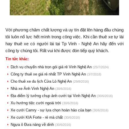
Với phương châm chất lượng và uy tín đặt lên hàng đầu chúng
tôi luôn nổ lực hết mình trong công việc. Khi cần thuê xe tự lái
hay thuê xe có người lái tại Tp Vinh - Nghệ An hãy đến với
công ty chúng tôi. Rất vui khi được đón tiếp quý khách.
Tin tức khác:
Dịch vụ chuyển nhà trọn gói giá rẻ Vinh Nghệ An
(25/7/2024)
Công ty thuê xe giá rẻ nhất TP Vinh Nghệ An
(3/7/2018)
Cho thuê xe du lịch Cửa Lò Nghệ An
(29/8/2016)
Nhà xe Ánh Vinh Nghệ An
(30/6/2016)
Địa điểm lý tưởng chụp ảnh cưới tại Vinh Nghệ An
(30/6/2016)
Xu hướng tiệc cưới ngoài trời
(30/6/2016)
Xe cưới Camry - sự lựa chọn hoàn hảo của bạn
(30/6/2016)
Xe cưới KIA Forte - rẻ mà chất
(30/6/2016)
Ngựa ô Đưa nàng về dinh
(30/6/2016)