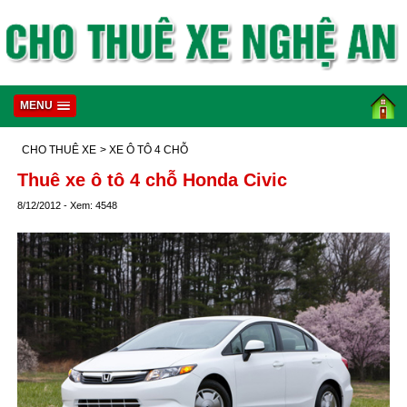
MENU
CHO THUÊ XE
> XE Ô TÔ 4 CHỖ
Thuê xe ô tô 4 chỗ Honda Civic
8/12/2012 - Xem: 4548